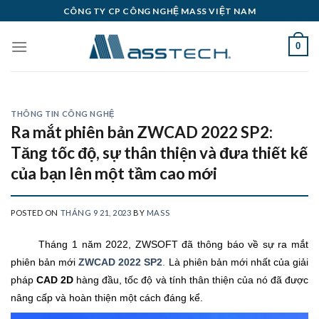
Skip
CÔNG TY CP CÔNG NGHỆ MASS VIỆT NAM
to
content
0
THÔNG TIN CÔNG NGHỆ
Ra mắt phiên bản ZWCAD 2022 SP2:
Tăng tốc độ, sự thân thiện và đưa thiết kế
của bạn lên một tầm cao mới
POSTED ON
THÁNG 9 21, 2023
BY
MASS
Tháng 1 năm 2022, ZWSOFT đã thông báo về sự ra mắt
phiên bản mới
ZWCAD 2022 SP2
.
Là phiên bản mới nhất của giải
pháp
CAD 2D
hàng đầu, tốc độ và tính thân thiện của nó đã được
nâng cấp và hoàn thiện một cách đáng kể.