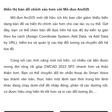
Hiển thị bản đồ chính xác hơn với Mô-đun ArcGIS
Mô-đun ArcGIS mới rất hữu ích khi bạn cần giảm thiểu biến
dạng bản đồ và hiển thị chính xác hơn cho các tác vụ cụ thể. Giờ
đây, bạn có thể chèn bản đồ dựa trên hệ tọa độ dự kiến tự gán
theo ba cách (Assign Coordinate System, Add Data, và Add Data
by URL), kiểm tra và quản lý các lớp đối tượng và chuyển đổi hệ
tọa độ.
Cùng với các tính năng mới nói trên, có nhiều cải tiến được
mong đợi rộng rãi giúp ZWCAD 2022 SP2 nhanh hơn và thân
thiện hơn. Bạn có thể chuyển đổi tin nhắn thoại do Smart Voice
tạo thành văn bản, thực hiện một lệnh tạm thời trong khi lệnh
khác đang chạy dưới chế độ nhập động, phân rã các đường nối,
có được hiệu ứng hiển thị tốt hơn và in các đối tượng ẩn,…