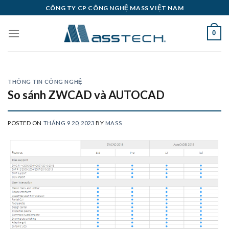
Skip
CÔNG TY CP CÔNG NGHỆ MASS VIỆT NAM
to
content
0
THÔNG TIN CÔNG NGHỆ
So sánh ZWCAD và AUTOCAD
POSTED ON
THÁNG 9 20, 2023
BY
MASS