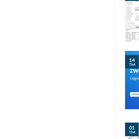
14
Th4
01
Th4