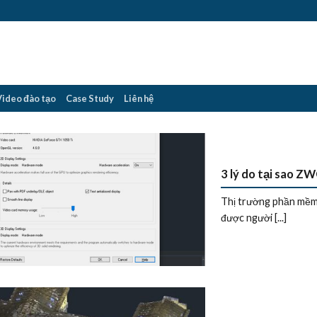
Video đào tạo
Case Study
Liên hệ
3 lý do tại sao Z
Thị trường phần mềm 
được người [...]