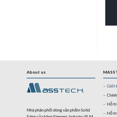
About us
MASS
– Giới 
–
Chính
–
Hỗ tr
Nhà phân phối dòng sản phẩm Solid
–
Hỗ tr
Edge của hãng Siemens Industry PLM