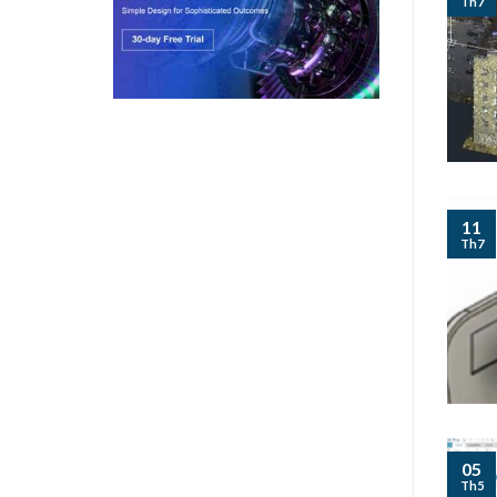
Th7
11
Th7
05
Th5