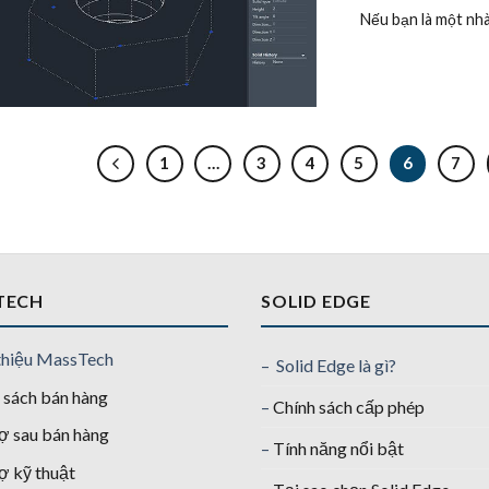
Nếu bạn là một nhà th
1
…
3
4
5
6
7
TECH
SOLID EDGE
thiệu MassTech
– Solid Edge là gì?
 sách bán hàng
–
Chính sách cấp phép
ợ sau bán hàng
–
Tính năng nổi bật
ợ kỹ thuật