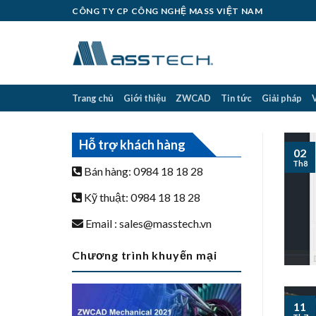
Skip
CÔNG TY CP CÔNG NGHỆ MASS VIỆT NAM
to
content
Trang chủ
Giới thiệu
ZWCAD
Tin tức
Giải pháp
Hỗ trợ khách hàng
02
Th8
Bán hàng: 0984 18 18 28
Kỹ thuật: 0984 18 18 28
Email :
sales@masstech.vn
Chương trình khuyến mại
11