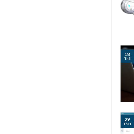
18
Th3
29
Th11