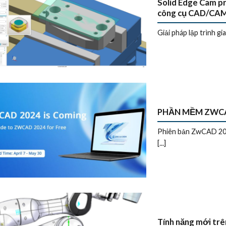
Solid Edge Cam pr
công cụ CAD/CAM 
Giải pháp lập trình gi
PHẦN MỀM ZWCA
Phiên bản ZwCAD 2024
[...]
Tính năng mới trê