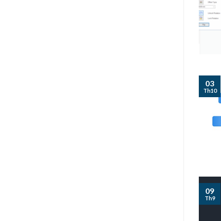
03
Th10
09
Th9