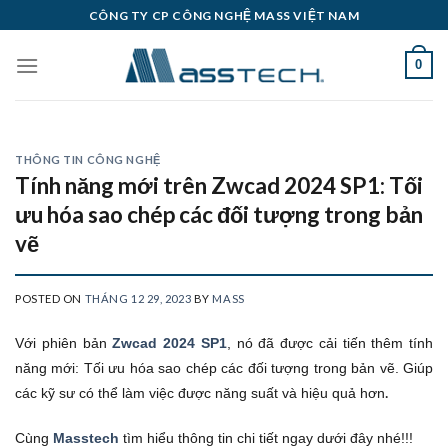
Skip
CÔNG TY CP CÔNG NGHỆ MASS VIỆT NAM
to
content
0
THÔNG TIN CÔNG NGHỆ
Tính năng mới trên Zwcad 2024 SP1: Tối
ưu hóa sao chép các đối tượng trong bản
vẽ
POSTED ON
THÁNG 12 29, 2023
BY
MASS
Với phiên bản
Zwcad 2024 SP1
, nó đã được cải tiến thêm tính
năng mới: Tối ưu hóa sao chép các đối tượng trong bản vẽ. Giúp
.
các kỹ sư có thể làm việc được năng suất và hiệu quả hơn
Cùng
Masstech
tìm hiểu thông tin chi tiết ngay dưới đây nhé!!!