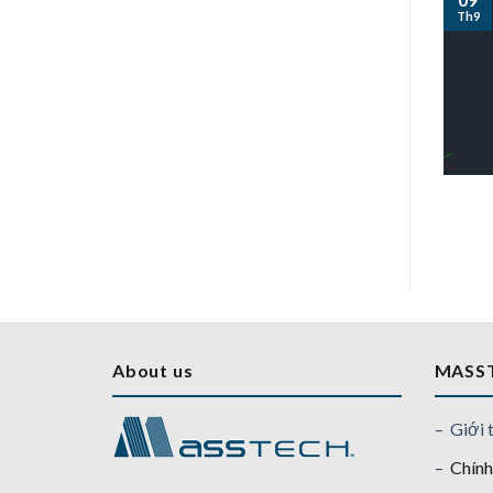
Th9
About us
MASS
– Giới 
–
Chính