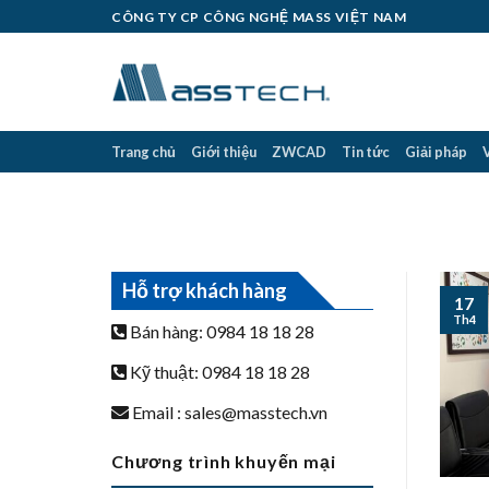
Skip
CÔNG TY CP CÔNG NGHỆ MASS VIỆT NAM
to
content
Trang chủ
Giới thiệu
ZWCAD
Tin tức
Giải pháp
Hỗ trợ khách hàng
17
Th4
Bán hàng: 0984 18 18 28
Kỹ thuật: 0984 18 18 28
Email :
sales@masstech.vn
Chương trình khuyến mại