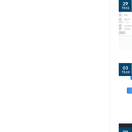
29
Th11
03
Th10
09