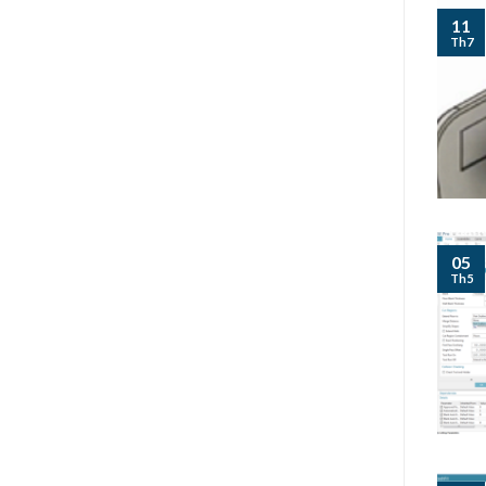
11
Th7
05
Th5