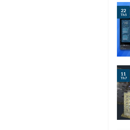
22
Th5
11
Th7