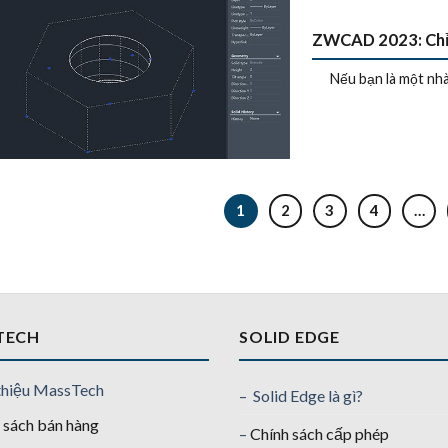
ZWCAD 2023: Chỉn
Nếu bạn là một nhà th
1
2
3
4
…
TECH
SOLID EDGE
thiệu MassTech
– Solid Edge là gì?
 sách bán hàng
–
Chính sách cấp phép