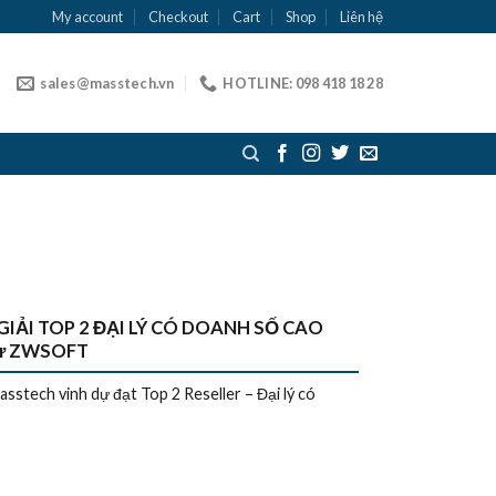
My account
Checkout
Cart
Shop
Liên hệ
sales@masstech.vn
HOTLINE: 098 418 18 28
GIẢI TOP 2 ĐẠI LÝ CÓ DOANH SỐ CAO
từ ZWSOFT
stech vinh dự đạt Top 2 Reseller – Đại lý có