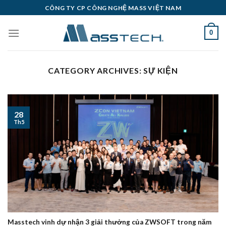
Skip
CÔNG TY CP CÔNG NGHỆ MASS VIỆT NAM
to
content
0
CATEGORY ARCHIVES:
SỰ KIỆN
28
Th5
Masstech vinh dự nhận 3 giải thưởng của ZWSOFT trong năm