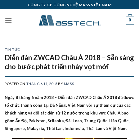
Skip
CÔNG TY CP CÔNG NGHỆ MASS VIỆT NAM
to
content
0
TIN TỨC
Diễn đàn ZWCAD Châu Á 2018 – Sẵn sàng
cho bước phát triển nhảy vọt mới
POSTED ON
THÁNG 6 11, 2018
BY
MASS
Ngày 8 tháng 6 năm 2018 – Diễn đàn ZWCAD Châu Á 2018 đã được
tổ chức thành công tại Đà Nẵng, Việt Nam với sự tham dự của các
khách hàng và đối tác đến từ 12 nước trong khu vực Châu Á bao
gồm: Ấn Độ, Pakistan, Srilanka, Đài Loan, Trung Quốc, Hàn Quốc,
Singapore, Malaysia, Thái Lan, Indonesia, Thái Lan và Việt Nam.