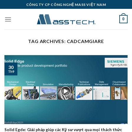
Skip
CÔNG TY CP CÔNG NGHỆ MASS VIỆT NAM
to
content
0
TAG ARCHIVES:
CADCAMGIARE
30
Th9
Solid Egde: Giải pháp giúp các Kỹ sư vượt qua mọi thách thức