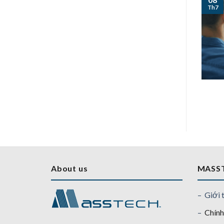
Th7
About us
MASS
– Giới 
–
Chính