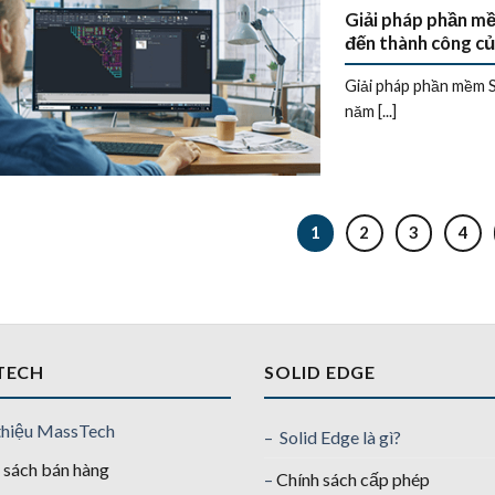
Giải pháp phần m
đến thành công củ
Giải pháp phần mềm S
năm [...]
1
2
3
4
TECH
SOLID EDGE
thiệu MassTech
– Solid Edge là gì?
 sách bán hàng
–
Chính sách cấp phép