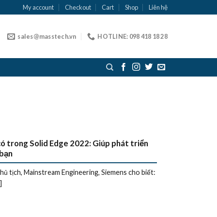
My account
Checkout
Cart
Shop
Liên hệ
sales@masstech.vn
HOTLINE: 098 418 18 28
có trong Solid Edge 2022: Giúp phát triển
 bạn
 Chủ tịch, Mainstream Engineering, Siemens cho biết:
]