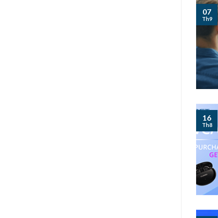
07
Th9
16
Th8