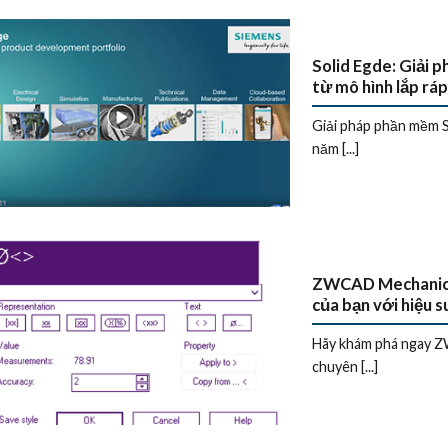
Solid Egde: Giải 
từ mô hình lắp rá
Giải pháp phần mềm S
năm [...]
ZWCAD Mechanical
của bạn với hiệu s
Hãy khám phá ngay ZW
chuyên [...]