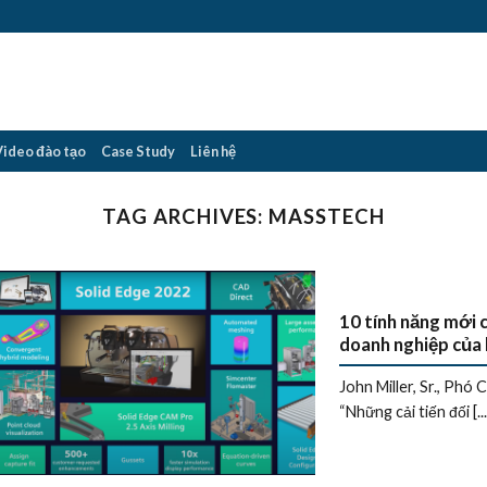
Video đào tạo
Case Study
Liên hệ
TAG ARCHIVES:
MASSTECH
10 tính năng mới 
doanh nghiệp của
John Miller, Sr., Phó
“Những cải tiến đối [...