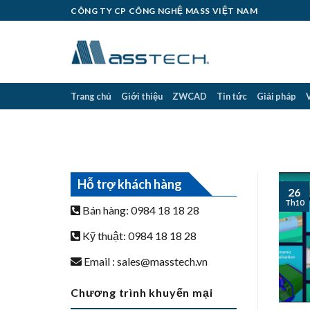
Skip
CÔNG TY CP CÔNG NGHỆ MASS VIỆT NAM
to
content
Trang chủ
Giới thiệu
ZWCAD
Tin tức
Giải pháp
Hỗ trợ khách hàng
26
Th10
Bán hàng: 0984 18 18 28
Kỹ thuật: 0984 18 18 28
Email :
sales@masstech.vn
Chương trình khuyến mại