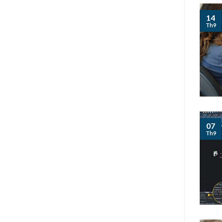
14
Th9
07
Th9