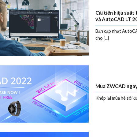
Cải tiến hiệu suấ
và AutoCAD LT 2
Bản cập nhật AutoCA
cho [...]
Mua ZWCAD ngay –
Khép lại mùa hè sôi đ