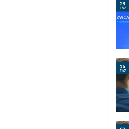
28
Th7
16
Th7
08