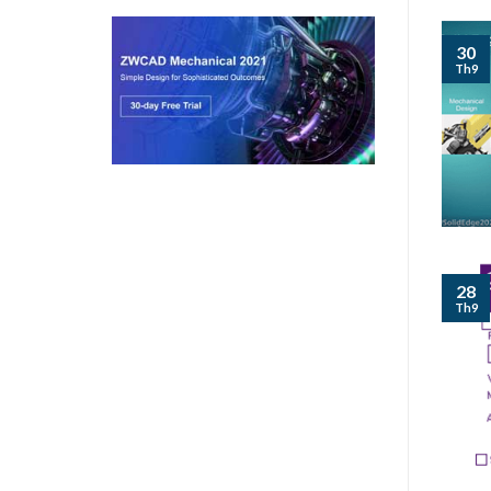
30
Th9
28
Th9